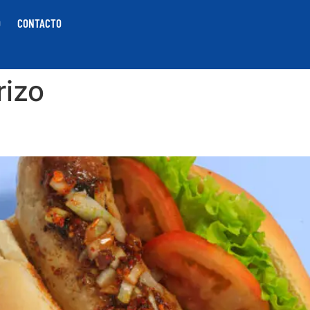
O
CONTACTO
rizo