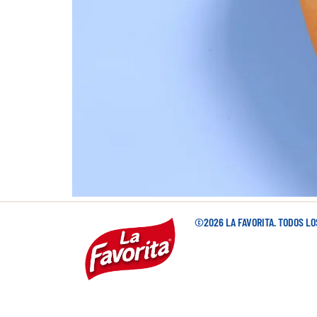
©2026 LA FAVORITA. TODOS L