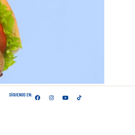
SÍGUENOS EN: