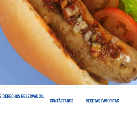
OS DERECHOS RESERVADOS.
CONTÁCTANOS
RECETAS FAVORITAS