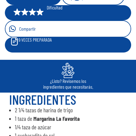
Dificultad
Compartir
9
VECES PREPARADA
¿Listo? Revisemos los
ingredientes que necesitarás.
INGREDIENTES
2 1/4 tazas de harina de trigo
1 taza de
Margarina La Favorita
1/4 taza de azúcar
1 cucharadita de sal