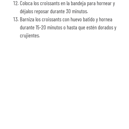
Coloca los croissants en la bandeja para hornear y
déjalos reposar durante 30 minutos.
Barniza los croissants con huevo batido y hornea
durante 15-20 minutos o hasta que estén dorados y
crujientes.
¡Y listo! Así de fácil y
rápido es preparar una
receta como esta.
RECETAS