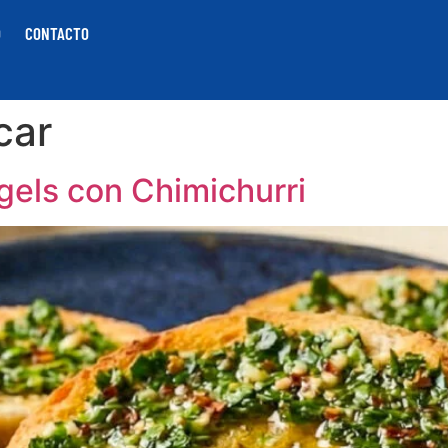
O
CONTACTO
car
gels con Chimichurri