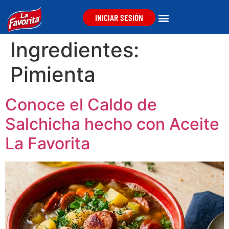
INICIAR SESIÓN
Ingredientes:
Pimienta
Conoce el Caldo de
Salchicha hecho con Aceite
La Favorita