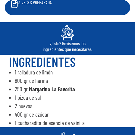
3
VECES PREPARADA
¿Listo? Revisemos los
ingredientes que necesitarás.
INGREDIENTES
1 ralladura de limón
600 gr de harina
250 gr
Margarina La Favorita
1 pizca de sal
2 huevos
400 gr de azúcar
1 cucharadita de esencia de vainilla