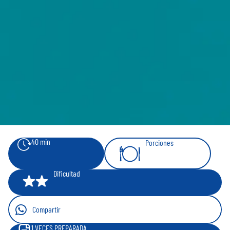
40 min
Porciones
4
Dificultad
Compartir
1
VECES PREPARADA