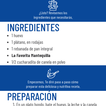
¿Listo? Revisemos los
ingredientes que necesitarás.
INGREDIENTES
1 huevo
1 plátano, en rodajas
1 rebanada de pan integral
La Favorita Mantequilla
1/2 cucharadita de canela en polvo
Empecemos. Te diré paso a paso cómo
preparar esta deliciosa y nutritiva receta.
PREPARACIÓN
En un plato hondo, bate el huevo, la leche y la canela