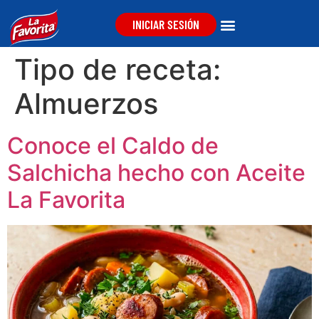
INICIAR SESIÓN
Tipo de receta:
Almuerzos
Conoce el Caldo de
Salchicha hecho con Aceite
La Favorita