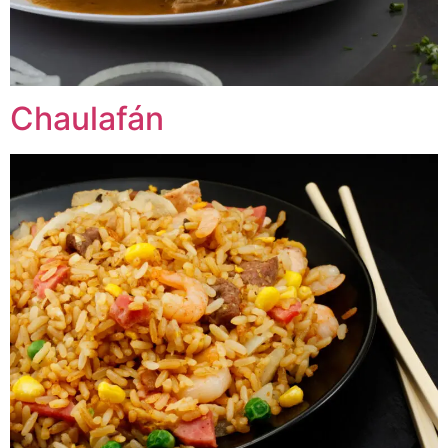
Chaulafán