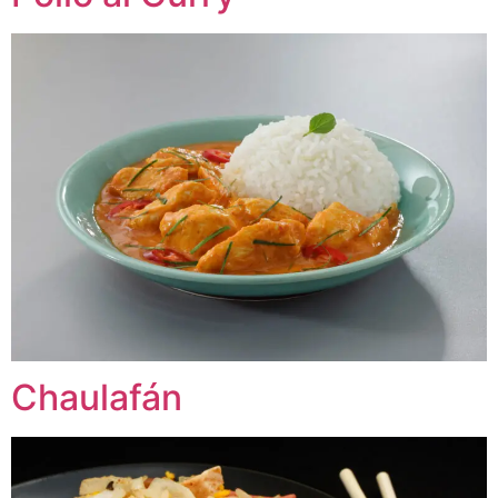
Chaulafán