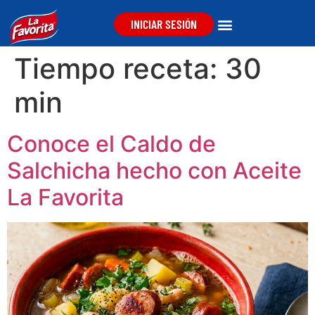
INICIAR SESIÓN
Tiempo receta:
30
min
Conoce el Caldo de
Salchicha hecho con Aceite
La Favorita